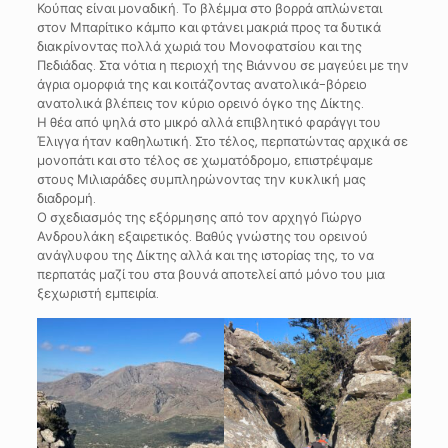
Κούπας είναι μοναδική. Το βλέμμα στο βορρά απλώνεται
στον Μπαρίτικο κάμπο και φτάνει μακριά προς τα δυτικά
διακρίνοντας πολλά χωριά του Μονοφατσίου και της
Πεδιάδας. Στα νότια η περιοχή της Βιάννου σε μαγεύει με την
άγρια ομορφιά της και κοιτάζοντας ανατολικά-βόρειο
ανατολικά βλέπεις τον κύριο ορεινό όγκο της Δίκτης.
Η θέα από ψηλά στο μικρό αλλά επιβλητικό φαράγγι του
Έλιγγα ήταν καθηλωτική. Στο τέλος, περπατώντας αρχικά σε
μονοπάτι και στο τέλος σε χωματόδρομο, επιστρέψαμε
στους Μιλιαράδες συμπληρώνοντας την κυκλική μας
διαδρομή.
Ο σχεδιασμός της εξόρμησης από τον αρχηγό Γιώργο
Ανδρουλάκη εξαιρετικός. Βαθύς γνώστης του ορεινού
ανάγλυφου της Δίκτης αλλά και της ιστορίας της, το να
περπατάς μαζί του στα βουνά αποτελεί από μόνο του μια
ξεχωριστή εμπειρία.