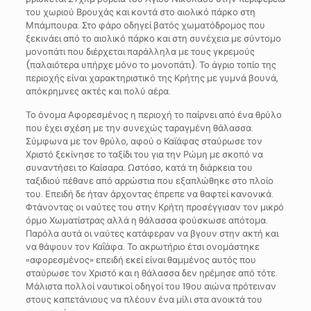
του χωριού Βρουχάς και κοντά στο αιολικό πάρκο στη
Μπάμπουρα. Στο φάρο οδηγεί βατός χωματόδρομος που
ξεκινάει από το αιολικό πάρκο και στη συνέχεια με σύντομο
μονοπάτι που διέρχεται παράλληλα με τους γκρεμούς
(παλαιότερα υπήρχε μόνο το μονοπάτι). Το άγριο τοπίο της
περιοχής είναι χαρακτηριστικό της Κρήτης με γυμνά βουνά,
απόκρημνες ακτές και πολύ αέρα.
Το όνομα Αφορεσμένος η περιοχή το παίρνει από ένα θρύλο
που έχει σχέση με την συνεχώς ταραγμένη θάλασσα.
Σύμφωνα με τον θρύλο, αφού ο Καϊάφας σταύρωσε τον
Χριστό ξεκίνησε το ταξίδι του για την Ρώμη με σκοπό να
συναντήσει το Καίσαρα. Ωστόσο, κατά τη διάρκεια του
ταξιδιού πέθανε από αρρώστια που εξαπλώθηκε στο πλοίο
του. Επειδή δε ήταν άρχοντας έπρεπε να θαφτεί κανονικά.
Φτάνοντας οι ναύτες του στην Κρήτη προσέγγισαν τον μικρό
όρμο Χωματίστρας αλλά η θάλασσα φούσκωσε απότομα.
Παρόλα αυτά οι ναύτες κατάφεραν να βγουν στην ακτή και
να θάψουν τον Καΐάφα. Το ακρωτήριο έτσι ονομάστηκε
«αφορεσμένος» επειδή εκεί είναι θαμμένος αυτός που
σταύρωσε τον Χριστό και η θάλασσα δεν ηρέμησε από τότε.
Μάλιστα πολλοί ναυτικοί οδηγοί του 19ου αιώνα πρότειναν
στους καπετάνιους να πλέουν ένα μίλι στα ανοικτά του