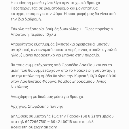
Η εκκίνησή μας θα γίνει λίγο πριν το χωριό Βρουχά.
Πεζοπορώντας σε χωματόδρομο και μονοπάτι θα
κατηφορίσουμε για τον Φάρο. Η επιστροφή μας θα γίνει από
την ίδια διαδρομή.
Εύκολη πεζοπορία, βαθμός δυσκολίας: 1 – Ώρες πορείας: 5 –
Απόσταση: περίπου 10χλμ
Απαραίτητος εξοπλισμός (Μποτάκια ορειβατικά, μπατόν,
αντηλιακό, αντιανεμικό, αρκετό νερό, σνακ, καπέλο, γυαλιά
ηλίου) μαγιό προαιρετικό για μπάνιο στην παραλία.
Για τους συμμετέχοντες από Οροπέδιο Λασιθίου και για τα
μέλη που θα συμμετάσχουν από το Ηράκλειο η συνάντηση
με την υπόλοιπη ομάδα θα γίνει την Κυριακή 10/9 ώρα 08:00
στον Λασιθιώτικο Φούρνο, Κόμβος Ξηροκάμπου, Άγιος
Νικόλαος.
Αναχώρηση με δικά μας μέσα για Βρουχά.
Αρχηγός: Σπυριδάκης Γιάννης
Δηλώσεις συμμετοχής έως την Παρασκευή 8 Σεπτεμβρίου
στα τηλ 6972667591 – 6942460118 και στο μέιλ
eoslasithiou@gmail.com