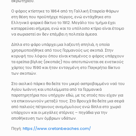
ακρωτηρίου.
Ο φάρος κτίστηκε το 1864 από τη Γαλλική Εταιρεία Φάρων
στη θέση που προϋπήρχε πύργος, ενώ εντάχθηκε στο
Ελληνικό φαρικό δίκτυο το 1912. Μεγάλο του τμήμα έχει
καταρρεύσει σήμερα, ενώ και το υπόλοιπο κτίριο είναι έτοιμο
να σωριαστεί αν δεν επέμβει η πολιτεία άμεσα.
Δίπλα στο φάρο υπάρχει μια λαξευτή σπηλιά, η οποία
χρησιμοποιήθηκε από τους Γερμανούς ως σκοπιά. Στην
κορυφή του λόφου όπου είναι κτισμένος ο φάρος υπάρχουν
τα ερείπια βίγλας (σκοπιάς) που αποτυπώνεται σε ενετικούς
χάρτες του 1590 και ήταν ενταγμένη στο Παγκρήτιο δίκτυο
των σκοπιών.
Στο αιολικό πάρκο θα δείτε τον μικρό ασπροβαμμένο ναό του
Αγίου Ιωάννη και υπολείμματα από τα Γερμανικά
παρατηρητήρια που υπήρχαν εδώ, με τις στοές που είχαν για
να επικοινωνούν μεταξύ τους. Στο Βρουχά θα δείτε μια σειρά
από παλιούς πέτρινους ανεμόμυλους ενώ δίπλα στο χωριό
υπάρχουν και οι μεγάλες στέρνες – πηγάδια για την
αποθήκευση των όμβριων υδάτων.
Πηγή:
https://www.cretanbeaches.com/