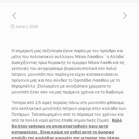
June 1, 2019
Η σημερινή μας πεζοπορία έγινε παρέα με τον πρόεδρο και
μέλη του πολιτιστικού συλλόγου Μέσα Λασιθίου ¨ η Αλόιδα¨ .
Διασχίζοντας πρωί Κυριακής το όμορφο Μέσα Λασίθι και τις
γειτονιές του ανηφορίσαμε βορειοανατολικά στο παλιό
πέτρινο μονοπάτι που περίτεχνα είχαν κατασκευάσει οι
πρόγονοι μας και που σύνδεε το Οροπέδιο Λασιθίου με το
Μιραμπέλλο .Στολισμένο με ανοιξιάτικα χρώματα το
μονοπάτι ήταν σαν να μας περίμενε χρόνια να το διαβούμε.
Ύστερα από 2,5 ώρες πορείας πάνω στο μονοπάτι φθάσαμε
στο εκπληκτικό μονότοξο πέτρινο γεφύρι στην κοιλάδα των
Ποτάμων. Ταλαιπωρημένο από το πέρασμα του χρόνου και
από τα πολλά νερά φέτος έπαθε σημαντικές ζημιές .
Καλό
θα ήταν γρήγορα να αποκατασταθούν πριν αυτό
καταρρεύσει . Είναι κρίμα να χαθεί αυτό το όμορφο
στολίδι της κοιλάδας κομμάτι της ιστορίας του τόπου