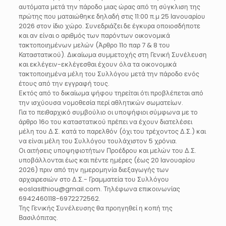
αυτόματα μετά την πάροδο μιας ώρας από τη σύγκλιση της
πρώτης που ματαιώθηκε δηλαδή στις 11:00 π.μ 25 Ιανουαρίου
2026 στον ίδιο χώρο. Συνεδριάζει δε έγκυρα οποιοσδήποτε
και αν είναι ο αριθμός των παρόντων οικονομικά
τακτοποιημένων μελών (Άρθρο 11ο παρ 7 & 8 του
Καταστατικού). Δικαίωμα συμμετοχής στη Γενική Συνέλευση
και εκλέγειν-εκλέγεσθαι έχουν όλα τα οικονομικά
τακτοποιημένα μέλη του Συλλόγου μετά την πάροδο ενός
έτους από την εγγραφή τους.
Εκτός από το δικαίωμα ψήφου τηρείται ότι προβλέπεται από
την ισχύουσα νομοθεσία περί αθλητικών σωματείων.
Για το πειθαρχικό συμβούλιο οι υποψήφιοι σύμφωνα με το
άρθρο 16ο του καταστατικού πρέπει να έχουν διατελέσει
μέλη του Δ.Σ. κατά το παρελθόν (όχι του τρέχοντος Δ.Σ.) και
να είναι μέλη του Συλλόγου τουλάχιστον 5 χρόνια.
Οι αιτήσεις υποψηφιοτήτων Προέδρου και μελών του Δ.Σ.
υποβάλλονται έως και πέντε ημέρες (έως 20 Ιανουαρίου
2026) πριν από την ημερομηνία διεξαγωγής των
αρχαιρεσιών στο Δ.Σ.- Γραμματεία του Συλλόγου
eoslasithiou@gmail.com. Τηλέφωνα επικοινωνίας
6942460118-6972272562.
Της Γενικής Συνέλευσης θα προηγηθεί η κοπή της
Βασιλόπιτας.