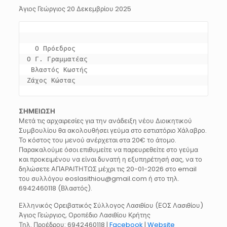
Άγιος Γεώργιος 20 Δεκεμβρίου 2025
  Ο Πρόεδρος                                      
Ο Γ. Γραμματέας
 Βλαστός Κωστής                                    
Ζάχος Κώστας 
ΣΗΜΕΙΩΣΗ
Μετά τις αρχαιρεσίες για την ανάδειξη νέου Διοικητικού
Συμβουλίου θα ακολουθήσει γεύμα στο εστιατόριο Χάλαβρο.
Το κόστος του μενού ανέρχεται στα 20€ το άτομο.
Παρακαλούμε όσοι επιθυμείτε να παρευρεθείτε στο γεύμα
και προκειμένου να είναι δυνατή η εξυπηρέτησή σας, να το
δηλώσετε ΑΠΑΡΑΙΤΗΤΩΣ μέχρι τις 20-01-2026 στο email
του συλλόγου eoslasithiou@gmail.com ή στο τηλ.
6942460118 (Βλαστός).
Ελληνικός Ορειβατικός Σύλλογος Λασιθίου (ΕΟΣ Λασιθίου)
Άγιος Γεώργιος, Οροπέδιο Λασιθίου Κρήτης
Τηλ. Προέδρου: 6942460118 |
Facebook
|
Website