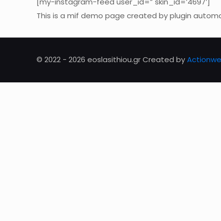
[my-instagram-feed user_id=” skin_id=’4697′]
This is a mif demo page created by plugin automat
© 2022 - 2026 eoslasithiou.gr Created by
Actionw